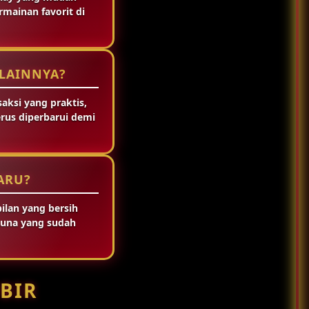
mainan favorit di
LAINNYA?
aksi yang praktis,
erus diperbarui demi
ARU?
ilan yang bersih
una yang sudah
BIR