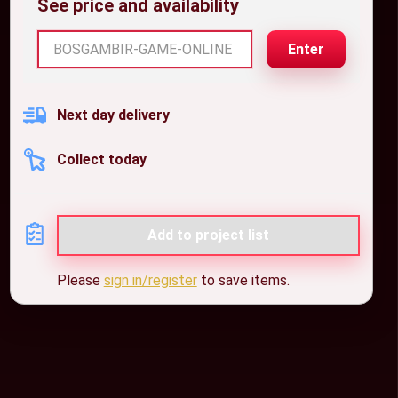
See price and availability
Enter
Next day delivery
Collect today
Add to project list
Please
sign in/register
to save items.