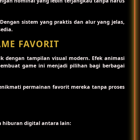
engan nominal yang lebih terjangkau tanpa harus
Dengan sistem yang praktis dan alur yang jelas,
edia.
AME FAVORIT
k dengan tampilan visual modern. Efek animasi
mbuat game ini menjadi pilihan bagi berbagai
ikmati permainan favorit mereka tanpa proses
buran digital antara lain: