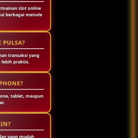
rmainan slot online
lui berbagai metode
 PULSA?
han transaksi yang
ebih praktis.
TPHONE?
one, tablet, maupun
ar.
IN?
play yang mudah