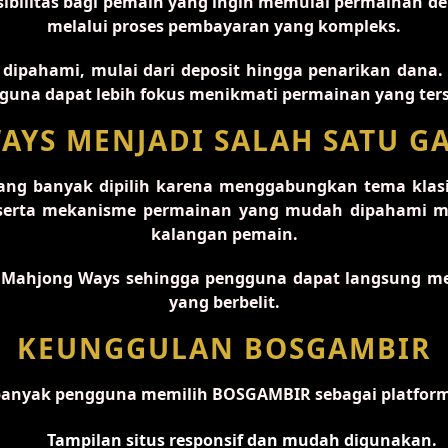
ksibilitas bagi pemain yang ingin memulai permainan d
melalui proses pembayaran yang kompleks.
dipahami, mulai dari deposit hingga penarikan dana. 
guna dapat lebih fokus menikmati permainan yang ters
YS MENJADI SALAH SATU G
ng banyak dipilih karena menggabungkan tema klasi
 serta mekanisme permainan yang mudah dipahami me
kalangan pemain.
Mahjong Ways sehingga pengguna dapat langsung men
yang berbelit.
KEUNGGULAN BOSGAMBIR
anyak pengguna memilih BOSGAMBIR sebagai platform hi
Tampilan situs responsif dan mudah digunakan.