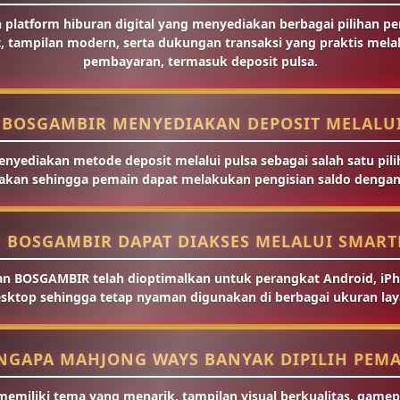
latform hiburan digital yang menyediakan berbagai pilihan pe
, tampilan modern, serta dukungan transaksi yang praktis mela
pembayaran, termasuk deposit pulsa.
 BOSGAMBIR MENYEDIAKAN DEPOSIT MELALUI
yediakan metode deposit melalui pulsa sebagai salah satu pili
kan sehingga pemain dapat melakukan pengisian saldo dengan l
 BOSGAMBIR DAPAT DIAKSES MELALUI SMAR
man BOSGAMBIR telah dioptimalkan untuk perangkat Android, iPh
sktop sehingga tetap nyaman digunakan di berbagai ukuran lay
NGAPA MAHJONG WAYS BANYAK DIPILIH PEMA
emiliki tema yang menarik, tampilan visual berkualitas, game