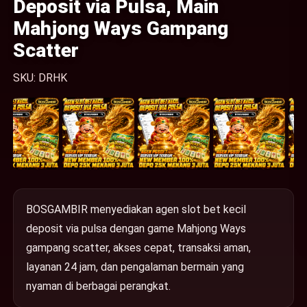
Deposit via Pulsa, Main
Mahjong Ways Gampang
Scatter
SKU: DRHK
BOSGAMBIR menyediakan agen slot bet kecil
deposit via pulsa dengan game Mahjong Ways
gampang scatter, akses cepat, transaksi aman,
layanan 24 jam, dan pengalaman bermain yang
nyaman di berbagai perangkat.