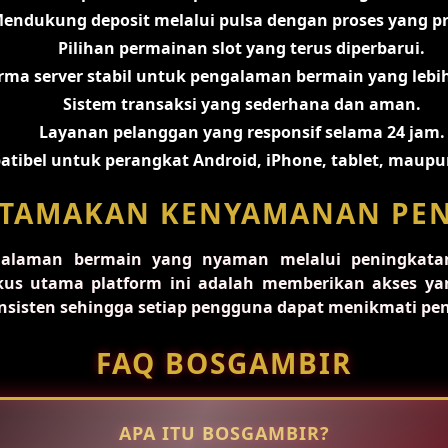
endukung deposit melalui pulsa dengan proses yang pr
Pilihan permainan slot yang terus diperbarui.
rma server stabil untuk pengalaman bermain yang leb
Sistem transaksi yang sederhana dan aman.
Layanan pelanggan yang responsif selama 24 jam.
tibel untuk perangkat Android, iPhone, tablet, maupu
TAMAKAN KENYAMANAN PE
laman bermain yang nyaman melalui peningkatan p
us utama platform ini adalah memberikan akses yan
nsisten sehingga setiap pengguna dapat menikmati pe
FAQ BOSGAMBIR
APA ITU BOSGAMBIR?